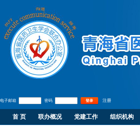
电子邮箱
密码
注册
登录
首 页
联办概况
党建工作
组织机构